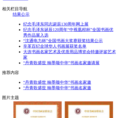
相关栏目导航
结果公示
纪念毛泽东同志诞辰130周年网上展
纪念毛泽东诞辰120周年“中视凰程杯”全国书画优
秀作品展入选
“沈通电力杯”全国书画大奖赛获奖结果公示
辛革百纪全球华人书画展获奖名单
大连书画名家艺术及优质用品博览会特邀评鉴艺术
家
“丹青歌盛世 翰墨颂中华”书画名家邀请展
推荐内容
“丹青歌盛世 翰墨颂中华”书画名家邀
“丹青歌盛世 翰墨颂中华”书画名家邀
图片主题