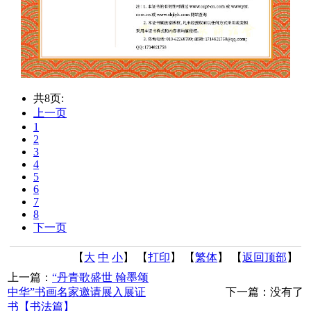
共8页:
上一页
1
2
3
4
5
6
7
8
下一页
【
大
中
小
】 【
打印
】
【
繁体
】 【
返回顶部
】
上一篇：
“丹青歌盛世 翰墨颂
中华”书画名家邀请展入展证
下一篇：没有了
书【书法篇】