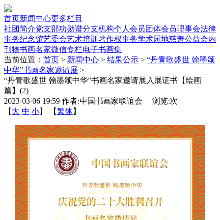
首页
新闻中心
更多栏目
社团简介
党支部
功勋谱
分支机构
个人会员
团体会员
理事会
法律
事务
纪念馆
艺委会
艺术培训
著作权事务
学术园地
慈善公益
会内
刊物
书画名家
微信专栏
电子书画集
当前位置：
首页
>
新闻中心
>
结果公示
>
“丹青歌盛世 翰墨颂
中华”书画名家邀请展
>
“丹青歌盛世 翰墨颂中华”书画名家邀请展入展证书【绘画
篇】(2)
2023-03-06 19:59 作者:中国书画家联谊会 浏览:
次
【
大
中
小
】 【
繁体
】