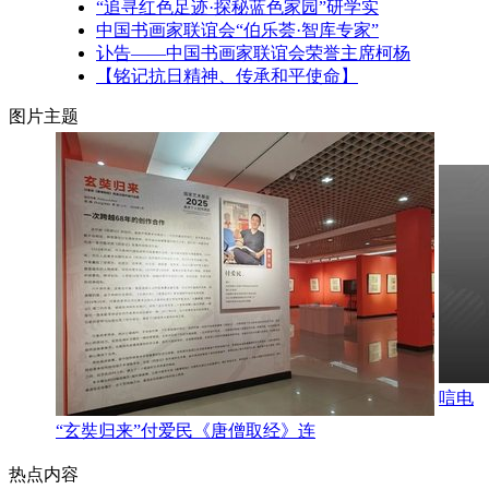
“追寻红色足迹·探秘蓝色家园”研学实
中国书画家联谊会“伯乐荟·智库专家”
讣告——中国书画家联谊会荣誉主席柯杨
【铭记抗日精神、传承和平使命】
图片主题
唁电
“玄奘归来”付爱民《唐僧取经》连
热点内容