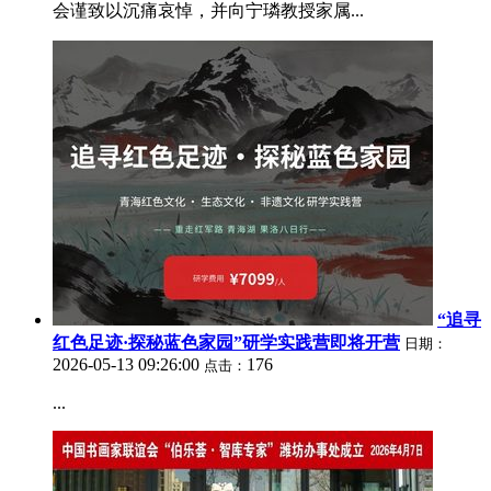
会谨致以沉痛哀悼，并向宁璘教授家属...
“追寻
红色足迹·探秘蓝色家园”研学实践营即将开营
日期：
2026-05-13 09:26:00
176
点击：
...