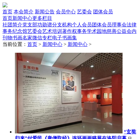
首页
本会简介
新闻公告
会员中心
艺委会
团体会员
首页
新闻中心
更多栏目
社团简介
党支部
功勋谱
分支机构
个人会员
团体会员
理事会
法律
事务
纪念馆
艺委会
艺术培训
著作权事务
学术园地
慈善公益
会内
刊物
书画名家
微信专栏
电子书画集
当前位置：
首页
>
新闻中心
>
新闻中心
>
“玄奘
归来”付爱民《唐僧取经》连环画画稿展在洛阳启幕
日