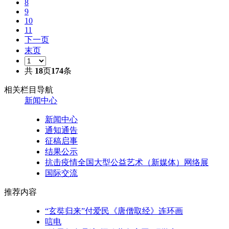
8
9
10
11
下一页
末页
共
18
页
174
条
相关栏目导航
新闻中心
新闻中心
通知通告
征稿启事
结果公示
抗击疫情全国大型公益艺术（新媒体）网络展
国际交流
推荐内容
“玄奘归来”付爱民《唐僧取经》连环画
唁电