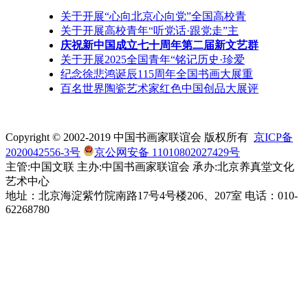
关于开展“心向北京心向党”全国高校青
关于开展高校青年“听党话·跟党走”主
庆祝新中国成立七十周年第二届新文艺群
关于开展2025全国青年“铭记历史·珍爱
纪念徐悲鸿诞辰115周年全国书画大展重
百名世界陶瓷艺术家红色中国创品大展评
Copyright © 2002-2019 中国书画家联谊会 版权所有
京ICP备
2020042556-3号
京公网安备 11010802027429号
主管:中国文联 主办:中国书画家联谊会 承办:北京养真堂文化
艺术中心
地址：北京海淀紫竹院南路17号4号楼206、207室 电话：010-
62268780